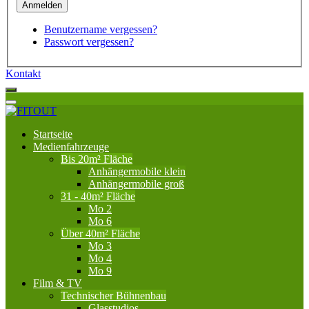
Benutzername vergessen?
Passwort vergessen?
Kontakt
Startseite
Medienfahrzeuge
Bis 20m² Fläche
Anhängermobile klein
Anhängermobile groß
31 - 40m² Fläche
Mo 2
Mo 6
Über 40m² Fläche
Mo 3
Mo 4
Mo 9
Film & TV
Technischer Bühnenbau
Glasstudios