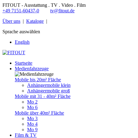
FITOUT - Ausstattung . TV . Video . Film
+49 7151-60437-0
tv@fitout.de
Über uns
|
Kataloge
|
Sprache auswählen
English
Startseite
Medienfahrzeuge
Mobile bis 20m² Fläche
Anhängermobile klein
Anhängermobile groß
Mobile mit 31 - 40m² Fläche
Mo 2
Mo 6
Mobile über 40m² Fläche
Mo 3
Mo 4
Mo 9
Film & TV