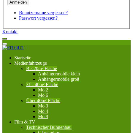
Benutzername vergessen?
Passwort vergessen?
Kontakt
Startseite
Medienfahrzeuge
Bis 20m² Fläche
Anhängermobile klein
Anhängermobile groß
31 - 40m² Fläche
Mo 2
Mo 6
Über 40m² Fläche
Mo 3
Mo 4
Mo 9
Film & TV
Technischer Bühnenbau
Glasstudios