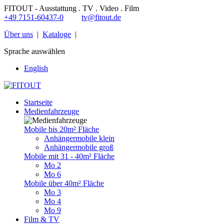
FITOUT - Ausstattung . TV . Video . Film
+49 7151-60437-0
tv@fitout.de
Über uns
|
Kataloge
|
Sprache auswählen
English
Startseite
Medienfahrzeuge
Mobile bis 20m² Fläche
Anhängermobile klein
Anhängermobile groß
Mobile mit 31 - 40m² Fläche
Mo 2
Mo 6
Mobile über 40m² Fläche
Mo 3
Mo 4
Mo 9
Film & TV